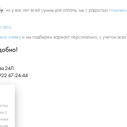
бу
, но у вас нет всей суммы для оплаты, мы с радостью
поможем
п авто
.
вьте заявку
и мы подберем вариант персонально, с учетом всех
добно!
ева 24Л
922 47-24-44
отку
ии с
нных
.
енив