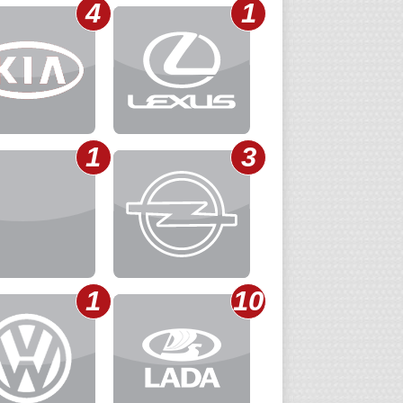
4
1
1
3
1
10