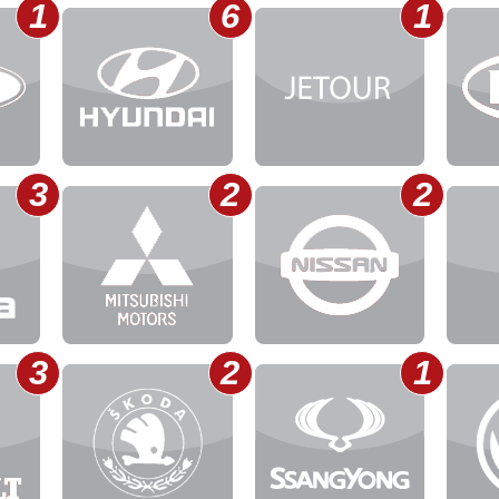
1
6
1
3
2
2
3
2
1