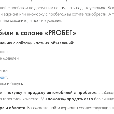
й с пробегом по доступным ценам, на выгодных условиях. Всю
ый вариант или иномарку с пробегом вы хотите приобрести. А
т или механика, и прочие условия.
били в
салоне «PROБЕГ»
нению с сайтами частных объявлений:
ашин
ие моделей
ента
едит
.
дки и бонусы.
вить
покупку и
продажу автомобилей
с пробегом
с соблюд
я гарантией качества. Мы
поможем продать авто
без лишних
ре и области
. Вы сможете найти варианты соответствующие