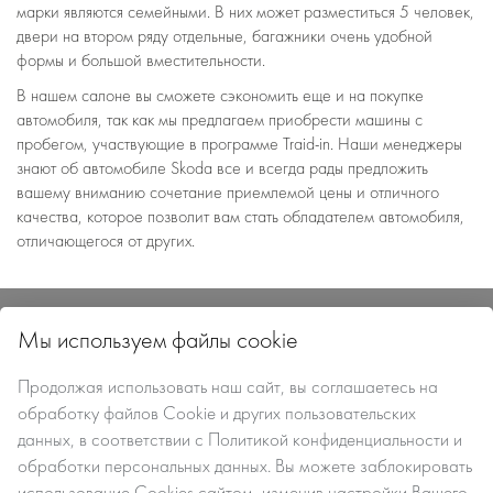
марки являются семейными. В них может разместиться 5 человек,
двери на втором ряду отдельные, багажники очень удобной
формы и большой вместительности.
В нашем салоне вы сможете сэкономить еще и на покупке
автомобиля, так как мы предлагаем приобрести машины с
пробегом, участвующие в программе Traid-in. Наши менеджеры
знают об автомобиле Skoda все и всегда рады предложить
вашему вниманию сочетание приемлемой цены и отличного
качества, которое позволит вам стать обладателем автомобиля,
отличающегося от других.
«Авто-Тракт-Менеджмент»
Мы используем файлы cookie
г. Владимир, 2026 г.
Политика конфиденциальности
Продолжая использовать наш сайт, вы
соглашаетесь
на
Данный сайт несет информационный характер и ни при каких условиях
обработку файлов Сookie
и других пользовательских
материалы и цены, размещенные на сайте, не являются публичной офертой.
данных, в соответствии с
Политикой конфиденциальности и
обработки персональных данных
. Вы можете заблокировать