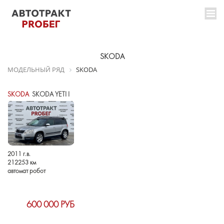
SKODA
МОДЕЛЬНЫЙ РЯД
SKODA
SKODA
SKODA YETI I
2011 г.в.
212253 км
автомат робот
600 000 РУБ