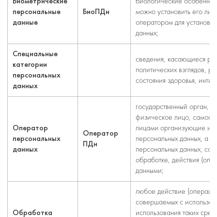
Биометрические
биологические особенност
персональные
БиоПДн
можно установить его лич
данные
оператором для установле
данных;
Специальные
cведения, касающиеся ра
категории
политических взглядов, р
персональных
состояния здоровья, инти
данных
государственный орган, м
физическое лицо, самосто
Оператор
лицами организующие и (
Оператор
персональных
персональных данных, а 
ПДн
данных
персональных данных, сос
обработке, действия (оп
данными;
любое действие (операция
совершаемых с использов
Обработка
использования таких сред