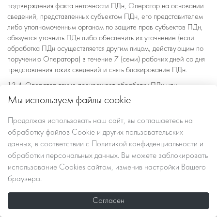
подтверждения факта неточности ПДн, Оператор на основании
сведений, представленных субъектом ПДн, его представителем
либо уполномоченным органом по защите прав субъектов ПДн,
обязуется уточнить ПДн либо обеспечить их уточнение (если
обработка ПДн осуществляется другим лицом, действующим по
поручению Оператора) в течение 7 (семи) рабочих дней со дня
представления таких сведений и снять блокирование ПДн.
13.4. Оператор также прекращает обработку ПДн или
обеспечивает прекращение обработки ПДн лицом,
Мы используем файлы cookie
действующим по его поручению:
Продолжая использовать наш сайт, вы
соглашаетесь
на
– в случае выявления неправомерной обработки ПДн,
обработку файлов Сookie
и других пользовательских
осуществляемой Оператором или лицом, действующим по его
поручению, в срок, не превышающий 3 (трех) рабочих дней с
данных, в соответствии с
Политикой конфиденциальности и
даты этого выявления;
обработки персональных данных
. Вы можете заблокировать
использование Cookies сайтом, изменив настройки Вашего
– в случае отзыва субъектом ПДн согласия на обработку его
браузера.
ПДн Оператор, при отсутствии иных правовых оснований
обработки ПДн;
Согласен
– в случае получения требования субъекта ПДн о прекращении