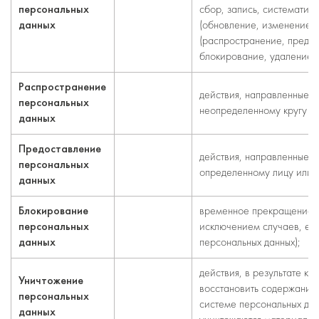
персональных
сбор, запись, систематиз
данных
(обновление, изменение),
(распространение, предос
блокирование, удаление, 
Распространение
действия, направленные н
персональных
неопределенному кругу ли
данных
Предоставление
действия, направленные н
персональных
определенному лицу или 
данных
Блокирование
временное прекращение о
персональных
исключением случаев, ес
данных
персональных данных);
действия, в результате к
Уничтожение
восстановить содержание
персональных
системе персональных данн
данных