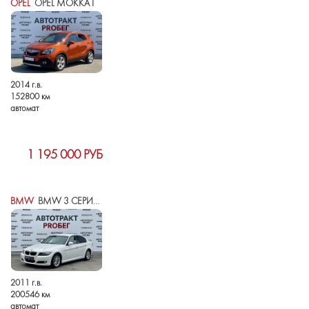
OPEL
OPEL MOKKA I
2014 г.в.
152800 км
автомат
1 195 000 РУБ
BMW
BMW 3 СЕРИИ V (E90/E91/E92/E93) РЕСТАЙЛИНГ
2011 г.в.
200546 км
автомат