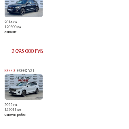
2014 г.в.
120300 км
автомат
2 095 000 РУБ
EXEED
EXEED VX I
2022 г.в.
152011 км
автомат робот