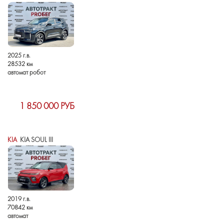
2025 г.в.
28532 км
автомат робот
1 850 000 РУБ
KIA
KIA SOUL III
2019 г.в.
70842 км
автомат