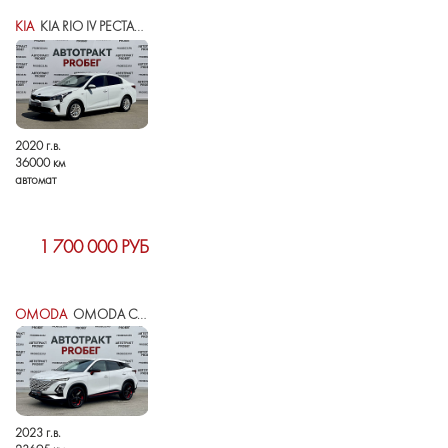
KIA
KIA RIO IV РЕСТАЙЛИНГ
2020 г.в.
36000 км
автомат
1 700 000 РУБ
OMODA
OMODA C5 I
2023 г.в.