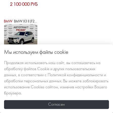
2 100 000 РУБ
BMW
BMW X3 II (F25) РЕСТАЙЛИНГ
Мы используем файлы cookie
2015 г.в.
312000 км
автомат
Продолжая использовать наш сайт, вы
соглашаетесь
на
обработку файлов Сookie
и других пользовательских
данных, в соответствии с
Политикой конфиденциальности и
2 100 000 РУБ
обработки персональных данных
. Вы можете заблокировать
использование Cookies сайтом, изменив настройки Вашего
браузера.
EXEED
EXEED RX
Согласен