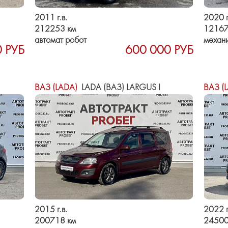
2011 г.в.
2020 г
212253 км
12167
автомат робот
механ
 РУБ
600 000 РУБ
ВАЗ (LADA)
LADA (ВАЗ) LARGUS I
ВАЗ (
2015 г.в.
2022 г
200718 км
24500