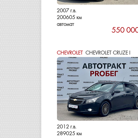
2007 г.в.
200605 км
автомат
550 000
CHEVROLET
CHEVROLET CRUZE I
2012 г.в.
289025 км