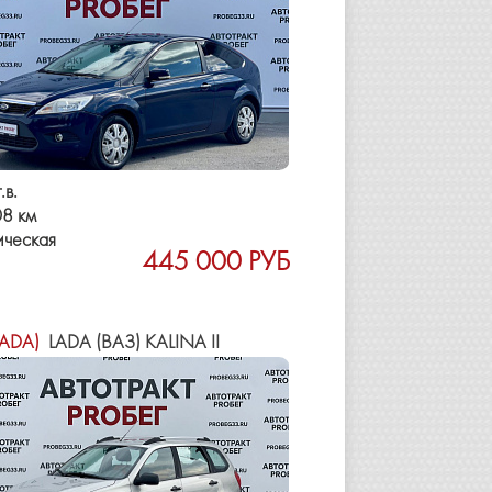
.в.
8 км
ическая
445 000 РУБ
LADA)
LADA (ВАЗ) KALINA II