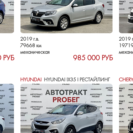
2019 г.в.
2019 г
79668 км
19719
механическая
механ
 РУБ
985 000 РУБ
HYUNDAI
HYUNDAI IX35 I РЕСТАЙЛИНГ
CHER