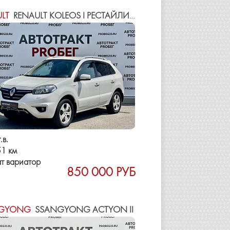
LT
RENAULT KOLEOS I РЕСТАЙЛИНГ
.в.
1 км
т вариатор
850 000 РУБ
GYONG
SSANGYONG ACTYON II