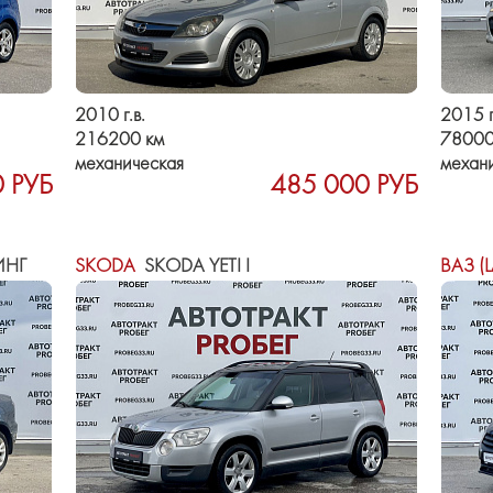
2010 г.в.
2015 г
216200 км
78000
механическая
механ
 РУБ
485 000 РУБ
ИНГ
SKODA
SKODA YETI I
ВАЗ (