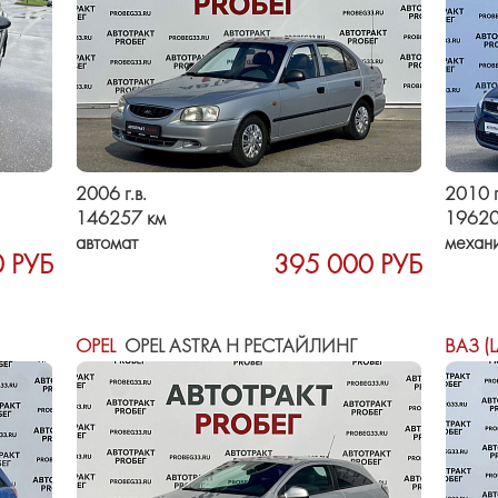
2006 г.в.
2010 г
146257 км
19620
автомат
механ
 РУБ
395 000 РУБ
OPEL
OPEL ASTRA H РЕСТАЙЛИНГ
ВАЗ (