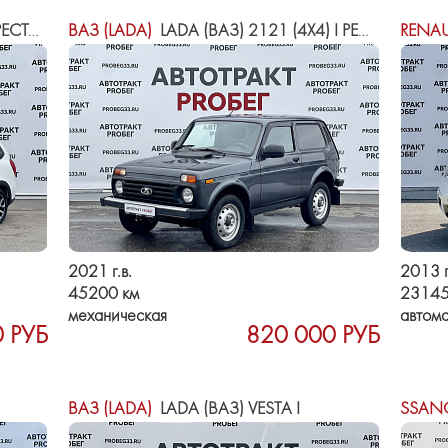
ЙЛИНГ
ВАЗ (LADA)
LADA (ВАЗ) 2121 (4X4) I РЕСТАЙЛИНГ (2020)
RENAU
2021 г.в.
2013 г
45200 км
23145
механическая
автома
 РУБ
820 000 РУБ
ВАЗ (LADA)
LADA (ВАЗ) VESTA I
SSAN