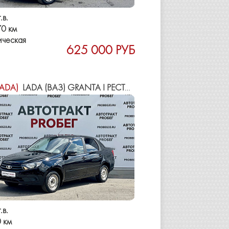
.в.
0 км
ическая
625 000 РУБ
LADA)
LADA (ВАЗ) GRANTA I РЕСТАЙЛИНГ
.в.
 км