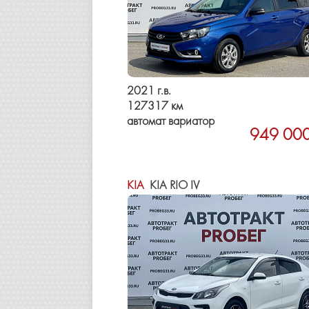
2021 г.в.
127317 км
автомат вариатор
949 000
KIA
KIA RIO IV