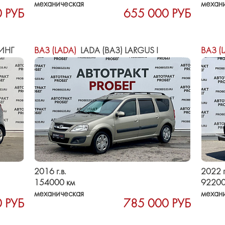
механическая
механ
 РУБ
655 000 РУБ
ИНГ
ВАЗ (LADA)
LADA (ВАЗ) LARGUS I
ВАЗ (
2016 г.в.
2022 г
154000 км
92200
механическая
механ
 РУБ
785 000 РУБ