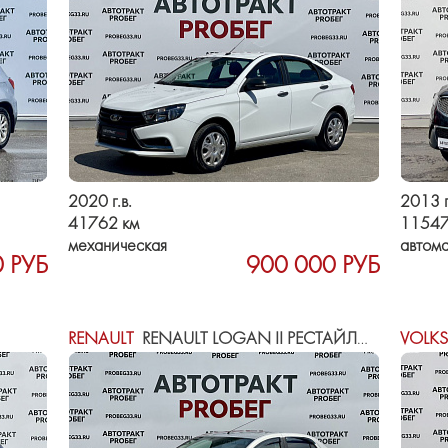
2020 г.в.
2013 г
41762 км
11547
механическая
автома
 РУБ
900 000 РУБ
RENAULT
RENAULT LOGAN II РЕСТАЙЛИНГ
VOLK