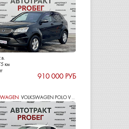
.в.
5 км
т
910 000 РУБ
SWAGEN
VOLKSWAGEN POLO V РЕСТАЙЛИНГ