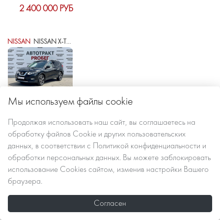
2 400 000 РУБ
NISSAN
NISSAN X-TRAIL III РЕСТАЙЛИНГ
Мы используем файлы cookie
2021 г.в.
121500 км
автомат вариатор
Продолжая использовать наш сайт, вы
соглашаетесь
на
обработку файлов Сookie
и других пользовательских
данных, в соответствии с
Политикой конфиденциальности и
2 435 000 РУБ
обработки персональных данных
. Вы можете заблокировать
использование Cookies сайтом, изменив настройки Вашего
браузера.
SKODA
SKODA KODIAQ I
Согласен