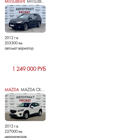
MITSUBISHI
MITSUBISHI OUTLANDER III
2012 г.в.
203300 км
автомат вариатор
1 249 000 РУБ
MAZDA
MAZDA CX-5 I
2012 г.в.
227000 км
механическая