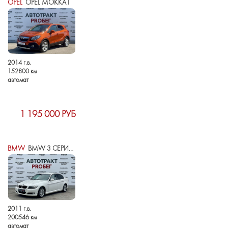
OPEL
OPEL MOKKA I
2014 г.в.
152800 км
автомат
1 195 000 РУБ
BMW
BMW 3 СЕРИИ V (E90/E91/E92/E93) РЕСТАЙЛИНГ
2011 г.в.
200546 км
автомат