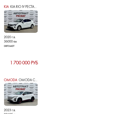
KIA
KIA RIO IV РЕСТАЙЛИНГ
2020 г.в.
36000 км
автомат
1 700 000 РУБ
OMODA
OMODA C5 I
2023 г.в.