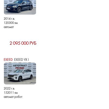
2014 г.в.
120300 км
автомат
2 095 000 РУБ
EXEED
EXEED VX I
2022 г.в.
152011 км
автомат робот