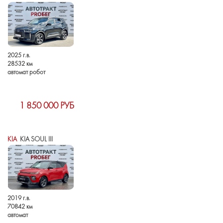
2025 г.в.
28532 км
автомат робот
1 850 000 РУБ
KIA
KIA SOUL III
2019 г.в.
70842 км
автомат