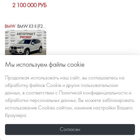
2 100 000 РУБ
BMW
BMW X3 II (F25) РЕСТАЙЛИНГ
Мы используем файлы cookie
2015 г.в.
312000 км
автомат
Продолжая использовать наш сайт, вы
соглашаетесь
на
обработку файлов Сookie
и других пользовательских
данных, в соответствии с
Политикой конфиденциальности и
2 100 000 РУБ
обработки персональных данных
. Вы можете заблокировать
использование Cookies сайтом, изменив настройки Вашего
браузера.
EXEED
EXEED RX
Согласен