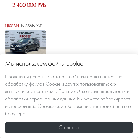
2 400 000 РУБ
NISSAN
NISSAN X-TRAIL III РЕСТАЙЛИНГ
Мы используем файлы cookie
2021 г.в.
121500 км
автомат вариатор
Продолжая использовать наш сайт, вы
соглашаетесь
на
обработку файлов Сookie
и других пользовательских
данных, в соответствии с
Политикой конфиденциальности и
2 435 000 РУБ
обработки персональных данных
. Вы можете заблокировать
использование Cookies сайтом, изменив настройки Вашего
браузера.
SKODA
SKODA KODIAQ I
Согласен