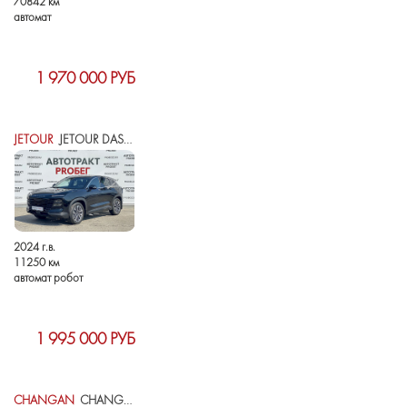
70842 км
автомат
1 970 000 РУБ
JETOUR
JETOUR DASHING I
2024 г.в.
11250 км
автомат робот
1 995 000 РУБ
CHANGAN
CHANGAN UNI-T I