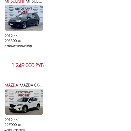
MITSUBISHI
MITSUBISHI OUTLANDER III
2012 г.в.
203300 км
автомат вариатор
1 249 000 РУБ
MAZDA
MAZDA CX-5 I
2012 г.в.
227000 км
механическая