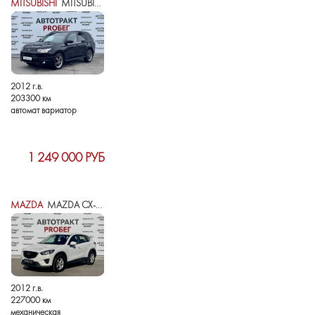
MITSUBISHI
MITSUBISHI OUTLANDER III
2012 г.в.
203300 км
автомат вариатор
1 249 000 РУБ
MAZDA
MAZDA CX-5 I
2012 г.в.
227000 км
механическая