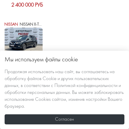
2 400 000 РУБ
NISSAN
NISSAN X-TRAIL III РЕСТАЙЛИНГ
Мы используем файлы cookie
2021 г.в.
121500 км
автомат вариатор
Продолжая использовать наш сайт, вы
соглашаетесь
на
обработку файлов Сookie
и других пользовательских
данных, в соответствии с
Политикой конфиденциальности и
2 435 000 РУБ
обработки персональных данных
. Вы можете заблокировать
использование Cookies сайтом, изменив настройки Вашего
браузера.
SKODA
SKODA KODIAQ I
Согласен