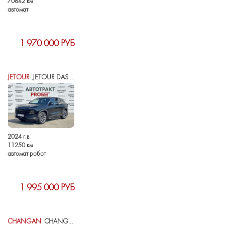
70842 км
автомат
1 970 000 РУБ
JETOUR
JETOUR DASHING I
2024 г.в.
11250 км
автомат робот
1 995 000 РУБ
CHANGAN
CHANGAN UNI-T I