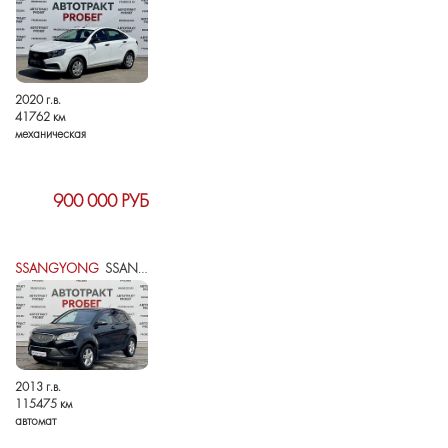
2020 г.в.
41762 км
механическая
900 000 РУБ
SSANGYONG
SSANGYONG ACTYON II
2013 г.в.
115475 км
автомат