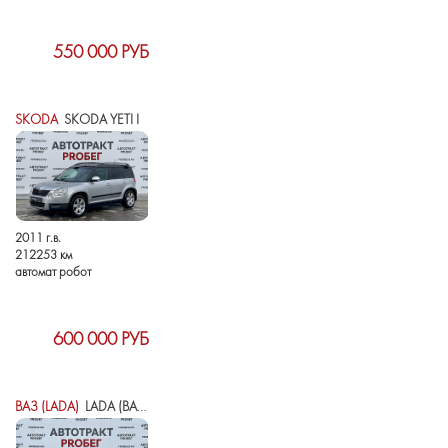
550 000 РУБ
SKODA
SKODA YETI I
2011 г.в.
212253 км
автомат робот
600 000 РУБ
ВАЗ (LADA)
LADA (ВАЗ) GRANTA I РЕСТАЙЛИНГ