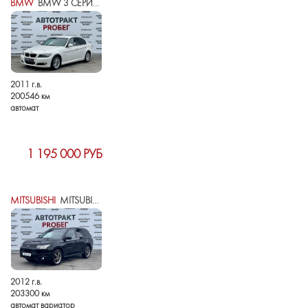
BMW
BMW 3 СЕРИИ V (E90/E91/E92/E93) РЕСТАЙЛИНГ
2011 г.в.
200546 км
автомат
1 195 000 РУБ
MITSUBISHI
MITSUBISHI OUTLANDER III
2012 г.в.
203300 км
автомат вариатор