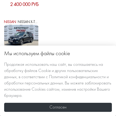
2 400 000 РУБ
NISSAN
NISSAN X-TRAIL III РЕСТАЙЛИНГ
Мы используем файлы cookie
2021 г.в.
121500 км
автомат вариатор
Продолжая использовать наш сайт, вы
соглашаетесь
на
обработку файлов Сookie
и других пользовательских
данных, в соответствии с
Политикой конфиденциальности и
2 435 000 РУБ
обработки персональных данных
. Вы можете заблокировать
использование Cookies сайтом, изменив настройки Вашего
браузера.
SKODA
SKODA KODIAQ I
Согласен