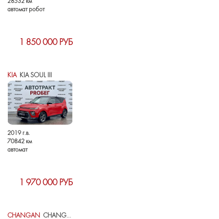
28532 км
автомат робот
1 850 000 РУБ
KIA
KIA SOUL III
2019 г.в.
70842 км
автомат
1 970 000 РУБ
CHANGAN
CHANGAN UNI-T I