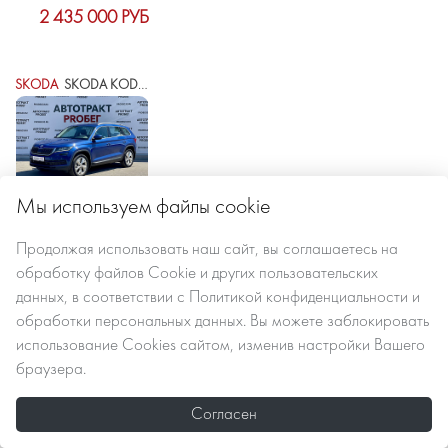
2 435 000 РУБ
SKODA
SKODA KODIAQ I
Мы используем файлы cookie
2019 г.в.
147340 км
автомат робот
Продолжая использовать наш сайт, вы
соглашаетесь
на
обработку файлов Сookie
и других пользовательских
данных, в соответствии с
Политикой конфиденциальности и
2 520 000 РУБ
обработки персональных данных
. Вы можете заблокировать
использование Cookies сайтом, изменив настройки Вашего
браузера.
EXEED
EXEED RX
Согласен