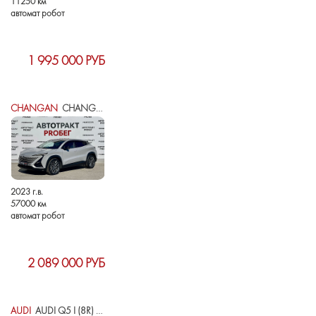
11250 км
автомат робот
1 995 000 РУБ
CHANGAN
CHANGAN UNI-T I
2023 г.в.
57000 км
автомат робот
2 089 000 РУБ
AUDI
AUDI Q5 I (8R) РЕСТАЙЛИНГ