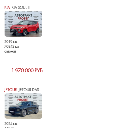
KIA
KIA SOUL III
2019 г.в.
70842 км
автомат
1 970 000 РУБ
JETOUR
JETOUR DASHING I
2024 г.в.