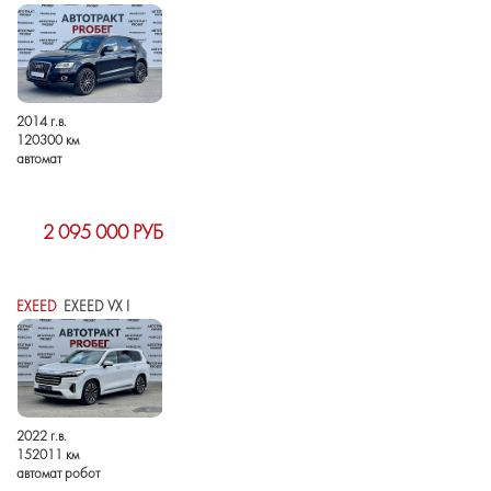
2014 г.в.
120300 км
автомат
2 095 000 РУБ
EXEED
EXEED VX I
2022 г.в.
152011 км
автомат робот