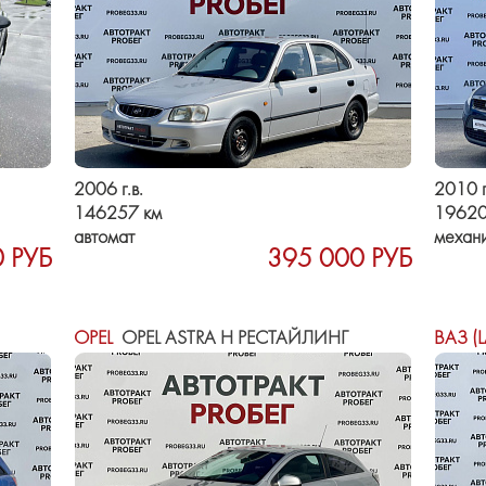
2006 г.в.
2010 г
146257 км
19620
автомат
механ
 РУБ
395 000 РУБ
OPEL
OPEL ASTRA H РЕСТАЙЛИНГ
ВАЗ (