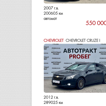
2007 г.в.
200605 км
автомат
550 000
CHEVROLET
CHEVROLET CRUZE I
2012 г.в.
289025 км