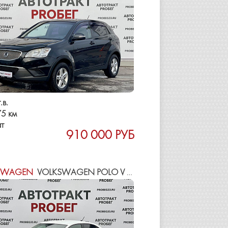
.в.
5 км
т
910 000 РУБ
SWAGEN
VOLKSWAGEN POLO V РЕСТАЙЛИНГ