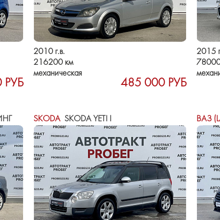
2010 г.в.
2015 г
216200 км
78000
механическая
механ
 РУБ
485 000 РУБ
ИНГ
SKODA
SKODA YETI I
ВАЗ (