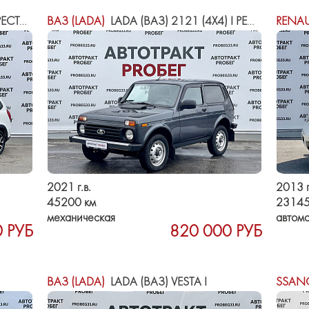
ЙЛИНГ
ВАЗ (LADA)
LADA (ВАЗ) 2121 (4X4) I РЕСТАЙЛИНГ (2020)
RENAU
2021 г.в.
2013 г
45200 км
23145
механическая
автома
 РУБ
820 000 РУБ
ВАЗ (LADA)
LADA (ВАЗ) VESTA I
SSAN