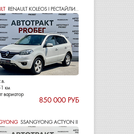
LT
RENAULT KOLEOS I РЕСТАЙЛИНГ
.в.
1 км
т вариатор
850 000 РУБ
GYONG
SSANGYONG ACTYON II