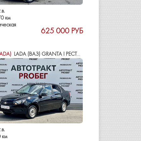
.в.
0 км
ическая
625 000 РУБ
LADA)
LADA (ВАЗ) GRANTA I РЕСТАЙЛИНГ
.в.
 км