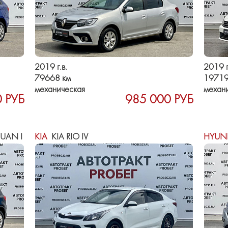
2019 г.в.
2019 г
79668 км
19719
механическая
механ
 РУБ
985 000 РУБ
UAN I
KIA
KIA RIO IV
HYUN