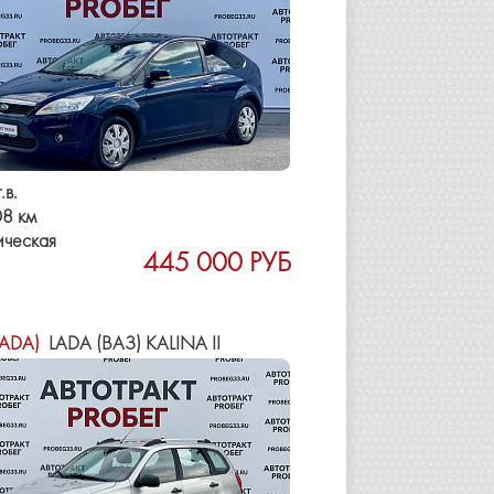
.в.
8 км
ическая
445 000 РУБ
LADA)
LADA (ВАЗ) KALINA II