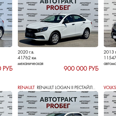
2020 г.в.
2013 г
41762 км
11547
механическая
автома
 РУБ
900 000 РУБ
RENAULT
RENAULT LOGAN II РЕСТАЙЛИНГ
VOLK