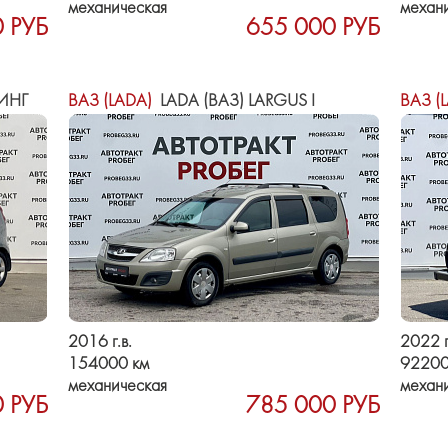
механическая
механ
 РУБ
655 000 РУБ
ИНГ
ВАЗ (LADA)
LADA (ВАЗ) LARGUS I
ВАЗ (
2016 г.в.
2022 г
154000 км
92200
механическая
механ
 РУБ
785 000 РУБ