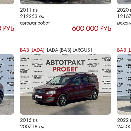
2011 г.в.
2020 г
212253 км
12167
автомат робот
механ
 РУБ
600 000 РУБ
ВАЗ (LADA)
LADA (ВАЗ) LARGUS I
ВАЗ (
2015 г.в.
2022 г
200718 км
24500