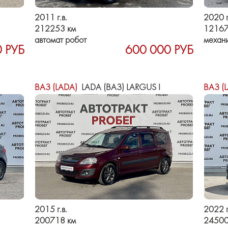
2011 г.в.
2020 г
212253 км
12167
автомат робот
механ
 РУБ
600 000 РУБ
ВАЗ (LADA)
LADA (ВАЗ) LARGUS I
ВАЗ (
2015 г.в.
2022 г
200718 км
24500