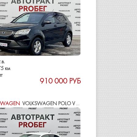
.в.
5 км
т
910 000 РУБ
SWAGEN
VOLKSWAGEN POLO V РЕСТАЙЛИНГ