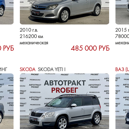
2010 г.в.
2015 г
216200 км
78000
механическая
механ
 РУБ
485 000 РУБ
ИНГ
SKODA
SKODA YETI I
ВАЗ (