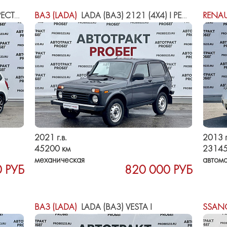
ЙЛИНГ
ВАЗ (LADA)
LADA (ВАЗ) 2121 (4X4) I РЕСТАЙЛИНГ (2020)
RENAU
2021 г.в.
2013 г
45200 км
23145
механическая
автома
 РУБ
820 000 РУБ
ВАЗ (LADA)
LADA (ВАЗ) VESTA I
SSAN