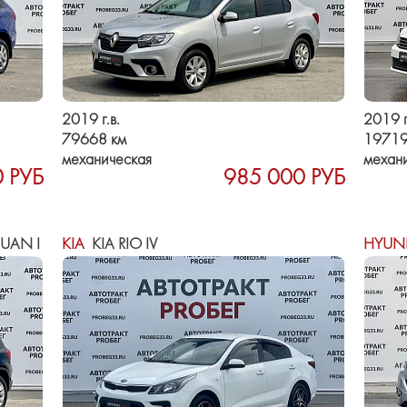
2019 г.в.
2019 г
79668 км
19719
механическая
механ
 РУБ
985 000 РУБ
UAN I
KIA
KIA RIO IV
HYUN