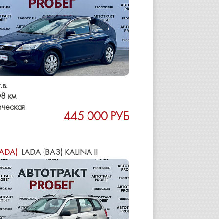
.в.
8 км
ическая
445 000 РУБ
LADA)
LADA (ВАЗ) KALINA II