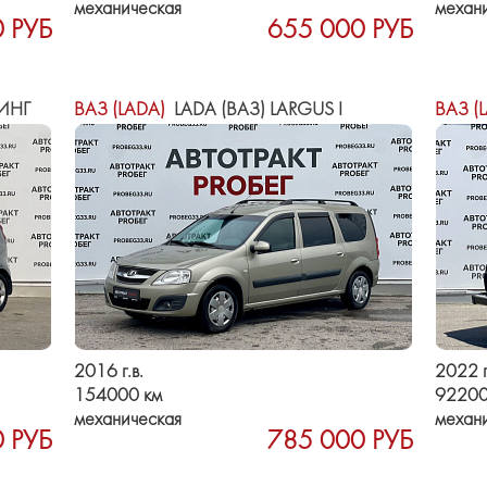
механическая
механ
 РУБ
655 000 РУБ
ИНГ
ВАЗ (LADA)
LADA (ВАЗ) LARGUS I
ВАЗ (
2016 г.в.
2022 г
154000 км
92200
механическая
механ
 РУБ
785 000 РУБ