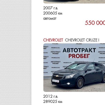
2007 г.в.
200605 км
автомат
550 000
CHEVROLET
CHEVROLET CRUZE I
2012 г.в.
289025 км