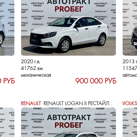
2020 г.в.
2013 г
41762 км
11547
механическая
автома
 РУБ
900 000 РУБ
RENAULT
RENAULT LOGAN II РЕСТАЙЛИНГ
VOLK