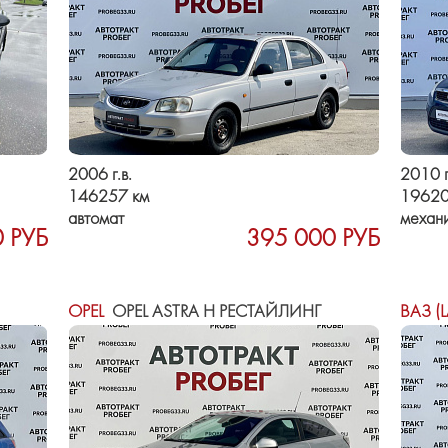
2006 г.в.
2010 г
146257 км
19620
автомат
механ
 РУБ
395 000 РУБ
OPEL
OPEL ASTRA H РЕСТАЙЛИНГ
ВАЗ (