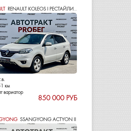
LT
RENAULT KOLEOS I РЕСТАЙЛИНГ
.в.
1 км
т вариатор
850 000 РУБ
GYONG
SSANGYONG ACTYON II