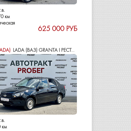
.в.
0 км
ическая
625 000 РУБ
LADA)
LADA (ВАЗ) GRANTA I РЕСТАЙЛИНГ
.в.
 км