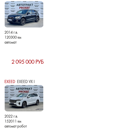
2014 г.в.
120300 км
автомат
2 095 000 РУБ
EXEED
EXEED VX I
2022 г.в.
152011 км
автомат робот