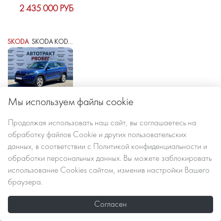
2 435 000 РУБ
SKODA
SKODA KODIAQ I
Мы используем файлы cookie
2019 г.в.
147340 км
автомат робот
Продолжая использовать наш сайт, вы
соглашаетесь
на
обработку файлов Сookie
и других пользовательских
данных, в соответствии с
Политикой конфиденциальности и
2 520 000 РУБ
обработки персональных данных
. Вы можете заблокировать
использование Cookies сайтом, изменив настройки Вашего
браузера.
EXEED
EXEED RX
Согласен