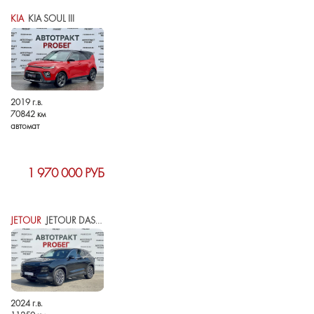
KIA
KIA SOUL III
2019 г.в.
70842 км
автомат
1 970 000 РУБ
JETOUR
JETOUR DASHING I
2024 г.в.