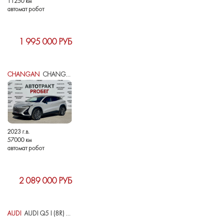
11250 км
автомат робот
1 995 000 РУБ
CHANGAN
CHANGAN UNI-T I
2023 г.в.
57000 км
автомат робот
2 089 000 РУБ
AUDI
AUDI Q5 I (8R) РЕСТАЙЛИНГ